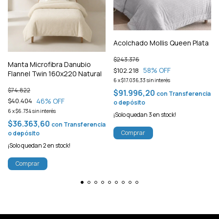
Acolchado Mollis Queen Plata
$243.376
Manta Microfibra Danubio
58
% OFF
$102.218
Flannel Twin 160x220 Natural
6
x
$17.036,33
sin interés
$74.822
$91.996,20
con
Transferencia
46
% OFF
$40.404
o depósito
6
x
$6.734
sin interés
¡Solo quedan
3
en stock!
$36.363,60
con
Transferencia
Comprar
o depósito
¡Solo quedan
2
en stock!
Comprar