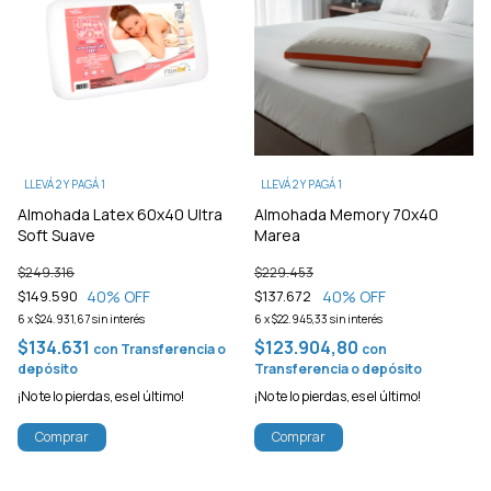
LLEVÁ 2 Y PAGÁ 1
LLEVÁ 2 Y PAGÁ 1
Almohada Latex 60x40 Ultra
Almohada Memory 70x40
Soft Suave
Marea
$249.316
$229.453
40
% OFF
40
% OFF
$149.590
$137.672
6
x
$24.931,67
sin interés
6
x
$22.945,33
sin interés
$134.631
$123.904,80
con
Transferencia o
con
depósito
Transferencia o depósito
¡No te lo pierdas, es el último!
¡No te lo pierdas, es el último!
Comprar
Comprar