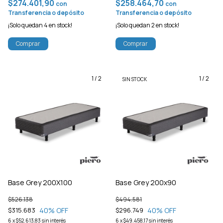
$274.401,90
$258.464,70
con
con
Transferencia o depósito
Transferencia o depósito
¡Solo quedan
4
en stock!
¡Solo quedan
2
en stock!
Comprar
Comprar
1
/
2
1
/
2
SIN STOCK
Base Grey 200X100
Base Grey 200x90
$526.138
$494.581
40
% OFF
40
% OFF
$315.683
$296.749
6
x
$52.613,83
sin interés
6
x
$49.458,17
sin interés