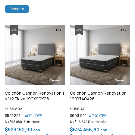
Comprar
1
/
7
1
/
7
Colchón Cannon Renovation 1
Colchón Cannon Renovation
y 1/2 Plaza 190X90X26
190X140X26
$968.802
$1.156.401
40
% OFF
40
% OFF
$581.281
$693.841
6
x
$96.880,17
sin interés
6
x
$115.640,17
sin interés
$523.152,90
$624.456,90
con
con