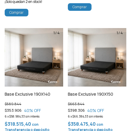
¡Solo quedan
2
en stock!
Comprar
Comprar
1
/
4
1
/
4
Base Exclusive 190X140
Base Exclusive 190X150
$589.844
$663.844
40
% OFF
40
% OFF
$353.906
$398.306
6
x
$58.984,33
sin interés
6
x
$66.384,33
sin interés
$318.515,40
$358.475,40
con
con
Transferencia o depósito
Transferencia o depósito