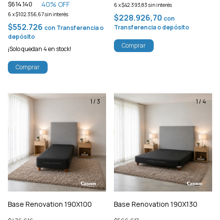
40
% OFF
$614.140
6
x
$42.393,83
sin interés
6
x
$102.356,67
sin interés
$228.926,70
con
$552.726
Transferencia o depósito
con
Transferencia o
depósito
Comprar
¡Solo quedan
4
en stock!
Comprar
1
/
3
1
/
4
Base Renovation 190X100
Base Renovation 190X130