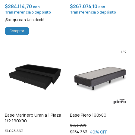
$284.114,70
$267.074,10
con
con
Transferencia o depósito
Transferencia o depósito
¡Solo quedan
4
en stock!
Comprar
1
/
2
Base Marinero Urania 1 Plaza
Base Piero 190x80
1/2 190X90
$423.938
$1.023.567
40
% OFF
$254.363