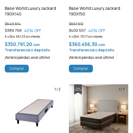
Base World Luxury Jackard
Base World Luxury Jackard
190X140
190X150
$649.614
$667.512
40
% OFF
40
% OFF
$389.768
$400.507
6
x
$64.961,33
sin interés
6
x
$66.751,17
sin interés
$350.791,20
$360.456,30
con
con
Transferencia o depósito
Transferencia o depósito
¡No te lo pierdas, es el último!
¡No te lo pierdas, es el último!
Comprar
Comprar
1
/
2
1
/
7