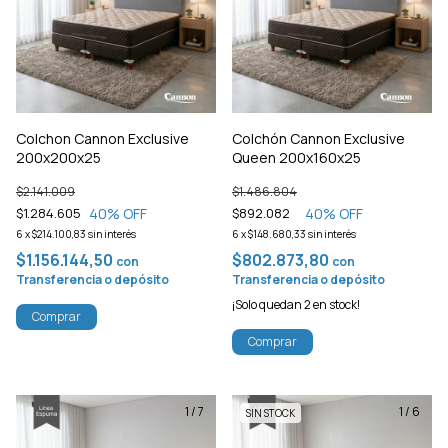
Colchon Cannon Exclusive
Colchón Cannon Exclusive
200x200x25
Queen 200x160x25
$2.141.009
$1.486.804
40
% OFF
40
% OFF
$1.284.605
$892.082
6
x
$214.100,83
sin interés
6
x
$148.680,33
sin interés
$1.156.144,50
$802.873,80
con
con
Transferencia o depósito
Transferencia o depósito
¡Solo quedan
2
en stock!
Comprar
Comprar
1
/
7
1
/
6
SIN STOCK