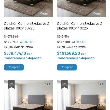
Colchón Cannon Exclusive 2
Colchón Cannon Exclusive 2
plazas 190x130x25
plazas 190x140x25
$1.071.249
$910.314
40
% OFF
40
% OFF
$642.749
$546.188
6
x
$107.124,83
sin interés
6
x
$91.031,33
sin interés
$578.474,10
$491.569,20
con
con
Transferencia o depósito
Transferencia o depósito
Comprar
Comprar
1
/
7
1
/
7