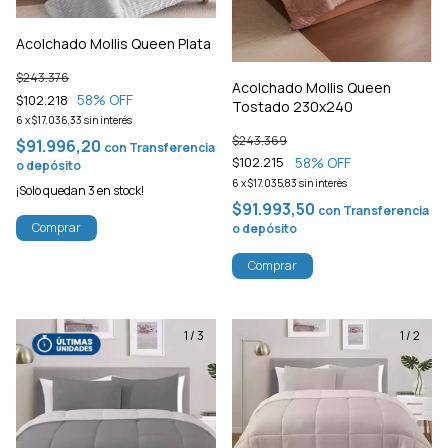
Acolchado Mollis Queen Plata
$243.376
Acolchado Mollis Queen
58
% OFF
$102.218
Tostado 230x240
6
x
$17.036,33
sin interés
$243.369
$91.996,20
con
Transferencia
58
% OFF
$102.215
o depósito
6
x
$17.035,83
sin interés
¡Solo quedan
3
en stock!
$91.993,50
con
Transferencia
Comprar
o depósito
Comprar
1
/
3
1
/
2