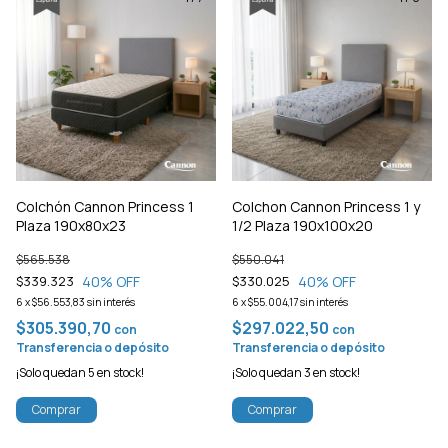
Colchón Cannon Princess 1
Colchon Cannon Princess 1 y
Plaza 190x80x23
1/2 Plaza 190x100x20
$565.538
$550.041
40
% OFF
40
% OFF
$339.323
$330.025
6
x
$56.553,83
sin interés
6
x
$55.004,17
sin interés
$305.390,70
$297.022,50
con
con
Transferencia o depósito
Transferencia o depósito
¡Solo quedan
5
en stock!
¡Solo quedan
3
en stock!
Comprar
Comprar