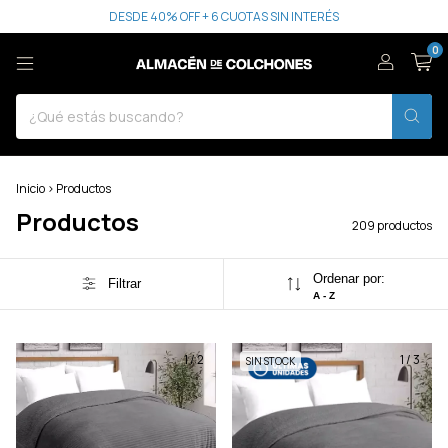
DESDE 40% OFF + 6 CUOTAS SIN INTERÉS
0
Inicio
>
Productos
Productos
209 productos
Ordenar por:
Filtrar
A - Z
1
/
2
1
/
3
SIN STOCK