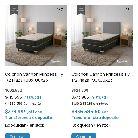
1
/
7
1
/
7
Colchon Cannon Princess 1 y
Colchon Cannon Princess 1 y
1/2 Plaza 190x100x23
1/2 Plaza 190x90x23
$692.592
$623.308
40
% OFF
40
% OFF
$415.555
$373.985
6
x
$69.259,17
sin interés
6
x
$62.330,83
sin interés
$373.999,50
$336.586,50
con
con
Transferencia o depósito
Transferencia o depósito
¡Solo quedan
4
en stock!
¡Solo quedan
4
en stock!
Comprar
Comprar