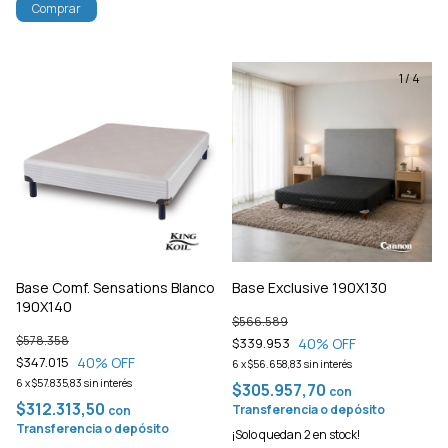
Comprar
1
/
4
Base Comf. Sensations Blanco
Base Exclusive 190X130
190X140
$566.589
$578.358
40
% OFF
$339.953
40
% OFF
$347.015
6
x
$56.658,83
sin interés
6
x
$57.835,83
sin interés
$305.957,70
con
$312.313,50
Transferencia o depósito
con
Transferencia o depósito
¡Solo quedan
2
en stock!