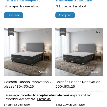
Transferencia o depósito
Transferencia o depósito
¡No te lo pierdas, es el último!
¡Solo quedan
2
en stock!
Comprar
Comprar
1
/
7
1
/
7
Colchon Cannon Renovation 2
Colchón Cannon Renovation
plazas 190x130x26
200x180x26
$1.349.780
$2.107.048
Al navegar por este sitio
aceptás el uso de cookies
para agilizar tu
experiencia de compra.
40
% OFF
40
% OFF
Entendido
$809.868
$1.264.229
6
x
$134.978
sin interés
6
x
$210.704,83
sin interés