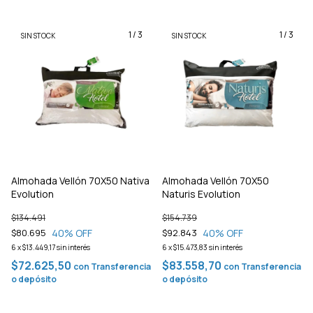
1
/
3
1
/
3
SIN STOCK
SIN STOCK
Almohada Vellón 70X50 Nativa
Almohada Vellón 70X50
Evolution
Naturis Evolution
$134.491
$154.739
40
% OFF
40
% OFF
$80.695
$92.843
6
x
$13.449,17
sin interés
6
x
$15.473,83
sin interés
$72.625,50
$83.558,70
con
Transferencia
con
Transferencia
o depósito
o depósito