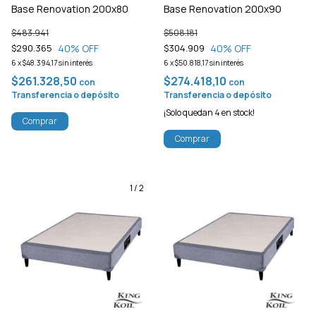
Base Renovation 200x80
Base Renovation 200x90
$483.941
$508.181
40
% OFF
40
% OFF
$290.365
$304.909
6
x
$48.394,17
sin interés
6
x
$50.818,17
sin interés
$261.328,50
$274.418,10
con
con
Transferencia o depósito
Transferencia o depósito
¡Solo quedan
4
en stock!
Comprar
Comprar
1
/
2