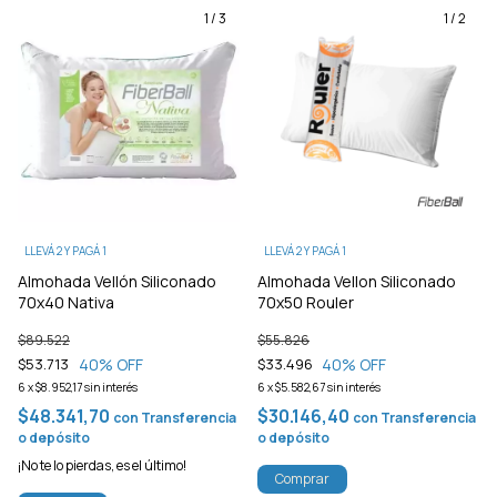
1
/
3
1
/
2
LLEVÁ 2 Y PAGÁ 1
LLEVÁ 2 Y PAGÁ 1
Almohada Vellón Siliconado
Almohada Vellon Siliconado
70x40 Nativa
70x50 Rouler
$89.522
$55.826
40
% OFF
40
% OFF
$53.713
$33.496
6
x
$8.952,17
sin interés
6
x
$5.582,67
sin interés
$48.341,70
$30.146,40
con
Transferencia
con
Transferencia
o depósito
o depósito
¡No te lo pierdas, es el último!
Comprar