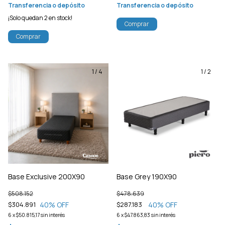
Transferencia o depósito
Transferencia o depósito
¡Solo quedan
2
en stock!
Comprar
Comprar
1
/
4
1
/
2
Base Exclusive 200X90
Base Grey 190X90
$508.152
$478.639
40
% OFF
40
% OFF
$304.891
$287.183
6
x
$50.815,17
sin interés
6
x
$47.863,83
sin interés