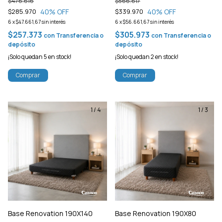
$476.616
$566.617
40
% OFF
40
% OFF
$285.970
$339.970
6
x
$47.661,67
sin interés
6
x
$56.661,67
sin interés
$257.373
$305.973
con
Transferencia o
con
Transferencia o
depósito
depósito
¡Solo quedan
5
en stock!
¡Solo quedan
2
en stock!
Comprar
Comprar
1
/
4
1
/
3
Base Renovation 190X140
Base Renovation 190X80