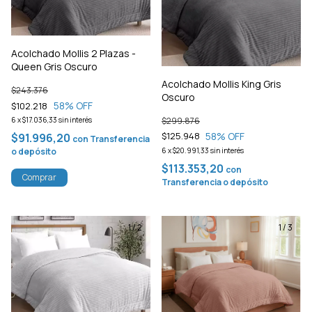
Acolchado Mollis 2 Plazas -
Queen Gris Oscuro
Acolchado Mollis King Gris
$243.376
Oscuro
58
% OFF
$102.218
$299.876
6
x
$17.036,33
sin interés
58
% OFF
$125.948
$91.996,20
con
Transferencia
6
x
$20.991,33
sin interés
o depósito
$113.353,20
con
Comprar
Transferencia o depósito
1
/
2
1
/
3