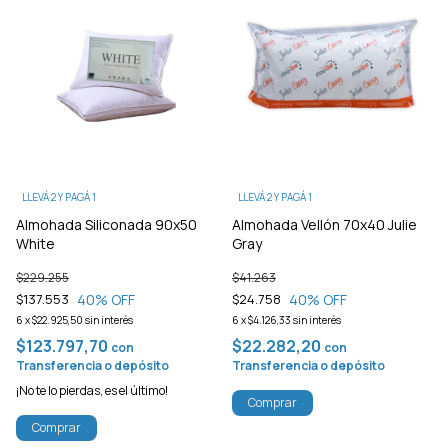
LLEVÁ 2 Y PAGÁ 1
LLEVÁ 2 Y PAGÁ 1
Almohada Siliconada 90x50
Almohada Vellón 70x40 Julie
White
Gray
$229.255
$41.263
40
% OFF
40
% OFF
$137.553
$24.758
6
x
$22.925,50
sin interés
6
x
$4.126,33
sin interés
$123.797,70
$22.282,20
con
con
Transferencia o depósito
Transferencia o depósito
¡No te lo pierdas, es el último!
Comprar
Comprar