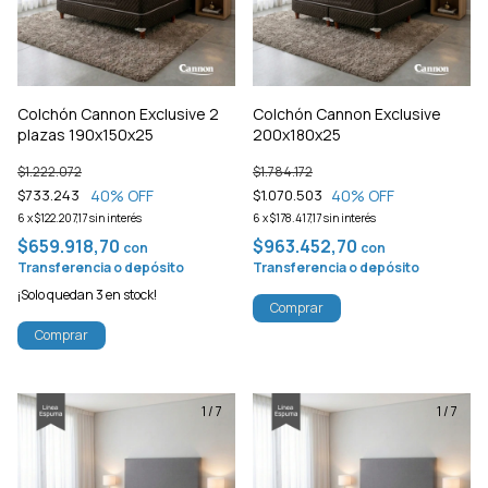
Colchón Cannon Exclusive 2
Colchón Cannon Exclusive
plazas 190x150x25
200x180x25
$1.222.072
$1.784.172
40
% OFF
40
% OFF
$733.243
$1.070.503
6
x
$122.207,17
sin interés
6
x
$178.417,17
sin interés
$659.918,70
$963.452,70
con
con
Transferencia o depósito
Transferencia o depósito
¡Solo quedan
3
en stock!
Comprar
Comprar
1
/
7
1
/
7