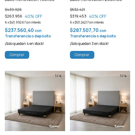
$439.926
$532.421
40
% OFF
40
% OFF
$263.956
$319.453
6
x
$43.992,67
sin interés
6
x
$53.242,17
sin interés
$237.560,40
$287.507,70
con
con
Transferencia o depósito
Transferencia o depósito
¡Solo quedan
4
en stock!
¡Solo quedan
3
en stock!
Comprar
Comprar
1
/
4
1
/
4