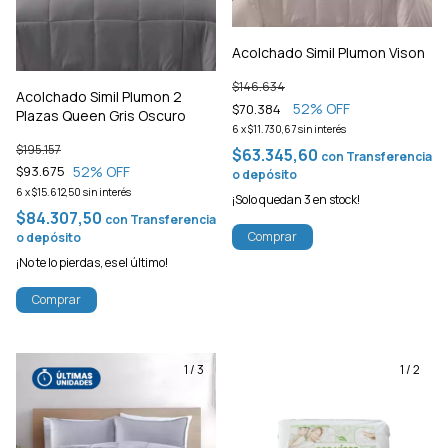
Acolchado Simil Plumon Vison
$146.634
Acolchado Simil Plumon 2
52
% OFF
$70.384
Plazas Queen Gris Oscuro
6
x
$11.730,67
sin interés
$195.157
$63.345,60
con
Transferencia
52
% OFF
$93.675
o depósito
6
x
$15.612,50
sin interés
¡Solo quedan
3
en stock!
$84.307,50
con
Transferencia
Comprar
o depósito
¡No te lo pierdas, es el último!
Comprar
1
/
3
1
/
2