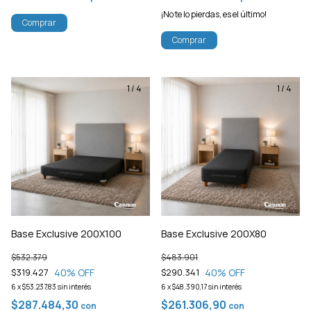
¡No te lo pierdas, es el último!
Comprar
1
/
4
1
/
4
Base Exclusive 200X100
Base Exclusive 200X80
$532.379
$483.901
40
% OFF
40
% OFF
$319.427
$290.341
6
x
$53.237,83
sin interés
6
x
$48.390,17
sin interés
$287.484,30
$261.306,90
con
con