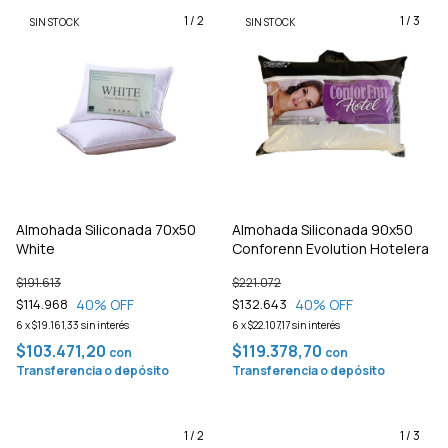
1
/
2
1
/
3
SIN STOCK
SIN STOCK
Almohada Siliconada 70x50
Almohada Siliconada 90x50
White
Conforenn Evolution Hotelera
$191.613
$221.072
40
% OFF
40
% OFF
$114.968
$132.643
6
x
$19.161,33
sin interés
6
x
$22.107,17
sin interés
$103.471,20
$119.378,70
con
con
Transferencia o depósito
Transferencia o depósito
1
/
2
1
/
3