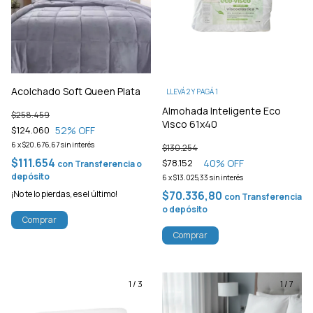
Acolchado Soft Queen Plata
LLEVÁ 2 Y PAGÁ 1
Almohada Inteligente Eco
$258.459
Visco 61x40
52
% OFF
$124.060
6
x
$20.676,67
sin interés
$130.254
$111.654
40
% OFF
$78.152
con
Transferencia o
depósito
6
x
$13.025,33
sin interés
¡No te lo pierdas, es el último!
$70.336,80
con
Transferencia
o depósito
Comprar
Comprar
1
/
3
1
/
7