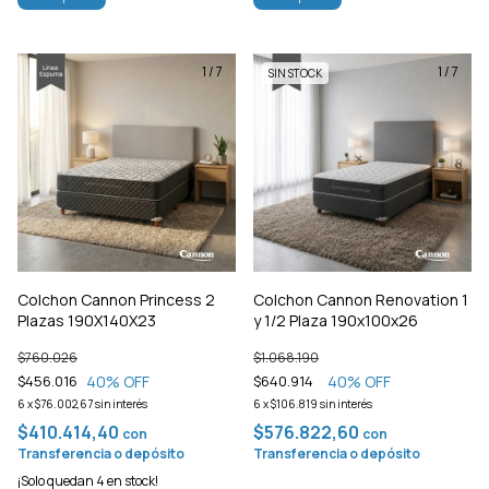
1
/
7
1
/
7
SIN STOCK
Colchon Cannon Princess 2
Colchon Cannon Renovation 1
Plazas 190X140X23
y 1/2 Plaza 190x100x26
$760.026
$1.068.190
40
% OFF
40
% OFF
$456.016
$640.914
6
x
$76.002,67
sin interés
6
x
$106.819
sin interés
$410.414,40
$576.822,60
con
con
Transferencia o depósito
Transferencia o depósito
¡Solo quedan
4
en stock!