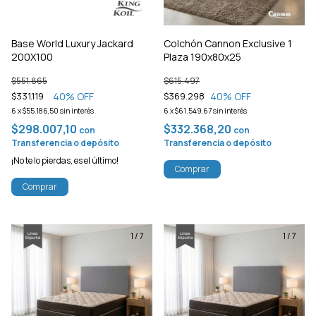
Base World Luxury Jackard
Colchón Cannon Exclusive 1
200X100
Plaza 190x80x25
$551.865
$615.497
40
% OFF
40
% OFF
$331.119
$369.298
6
x
$55.186,50
sin interés
6
x
$61.549,67
sin interés
$298.007,10
$332.368,20
con
con
Transferencia o depósito
Transferencia o depósito
¡No te lo pierdas, es el último!
Comprar
Comprar
1
/
7
1
/
7