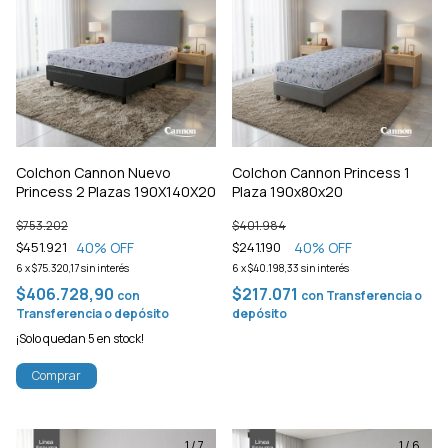
Colchon Cannon Nuevo
Colchon Cannon Princess 1
Princess 2 Plazas 190X140X20
Plaza 190x80x20
$753.202
$401.984
40
% OFF
40
% OFF
$451.921
$241.190
6
x
$75.320,17
sin interés
6
x
$40.198,33
sin interés
$406.728,90
$217.071
con
con
Transferencia o
Transferencia o depósito
depósito
¡Solo quedan
5
en stock!
Comprar
1
/
7
1
/
6