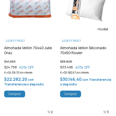
LLEVÁ 2 Y PAGÁ 1
LLEVÁ 2 Y PAGÁ 1
Almohada Vellón 70x40 Julie
Almohada Vellon Siliconado
Gray
70x50 Rouler
$41.263
$55.826
40
% OFF
40
% OFF
$24.758
$33.496
6
x
$4.126,33
sin interés
6
x
$5.582,67
sin interés
$22.282,20
$30.146,40
con
con
Transferencia
Transferencia o depósito
o depósito
Comprar
Comprar
1
/
2
1
/
3