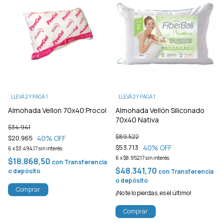
LLEVÁ 2 Y PAGÁ 1
LLEVÁ 2 Y PAGÁ 1
Almohada Vellon 70x40 Procol
Almohada Vellón Siliconado
70x40 Nativa
$34.941
$89.522
40
% OFF
$20.965
40
% OFF
$53.713
6
x
$3.494,17
sin interés
6
x
$8.952,17
sin interés
$18.868,50
con
Transferencia
$48.341,70
o depósito
con
Transferencia
o depósito
Comprar
¡No te lo pierdas, es el último!
Comprar