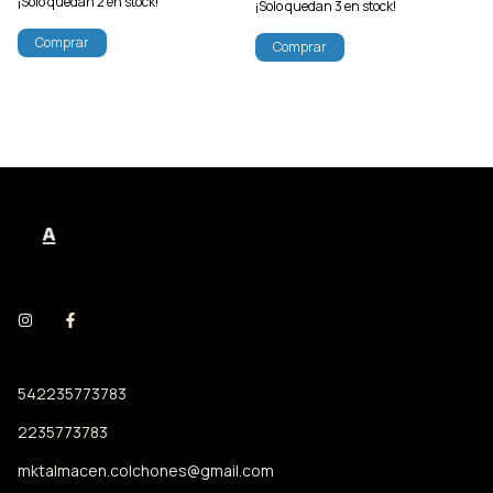
¡Solo quedan
2
en stock!
¡Solo quedan
3
en stock!
Comprar
Comprar
542235773783
2235773783
mktalmacen.colchones@gmail.com