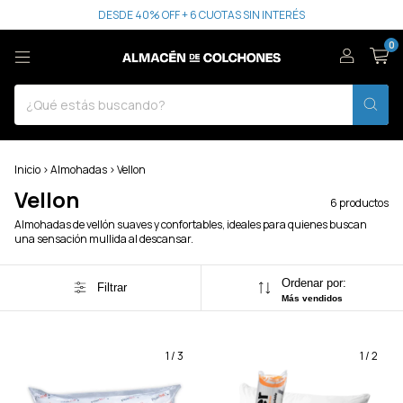
DESDE 40% OFF + 6 CUOTAS SIN INTERÉS
0
Inicio
>
Almohadas
>
Vellon
Vellon
6 productos
Almohadas de vellón suaves y confortables, ideales para quienes buscan
una sensación mullida al descansar.
Ordenar por:
Filtrar
Más vendidos
1
/
3
1
/
2