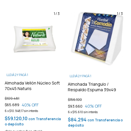
1
/
3
1
/
3
LLEVÁ 2 Y PAGÁ 1
LLEVÁ 2 Y PAGÁ 1
Almohada Vellón Núcleo Soft
Almohada Triangulo /
70x45 Naturis
Respaldo Espuma 39x49
$109.481
$156.100
40
% OFF
$65.689
40
% OFF
$93.660
6
x
$10.948,17
sin interés
6
x
$15.610
sin interés
$59.120,10
con
Transferencia
$84.294
con
Transferencia o
o depósito
depósito