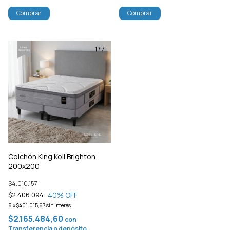
Comprar
Comprar
1
/
7
Colchón King Koil Brighton
200x200
$4.010.157
40
% OFF
$2.406.094
6
x
$401.015,67
sin interés
$2.165.484,60
con
Transferencia o depósito