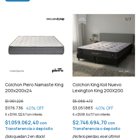
1
/
4
1
/
7
Colchon Piero Namaste King
Colchon King Koil Nuevo
200x200x24
Lexington King 200X200
$1.961.226
$5.086.472
40
% OFF
40
% OFF
$1.176.736
$3.051.883
6
x
$196.122,67
sin interés
6
x
$508.647,17
sin interés
$1.059.062,40
$2.746.694,70
con
con
Transferencia o depósito
Transferencia o depósito
¡Solo quedan
2
en stock!
¡No te lo pierdas, es el último!