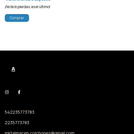
¡No te lo pierdas, es el último!
Comprar
542235773783
2235773783
mktalmacen.colchones@gmail.com