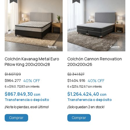
Colchón Kavanag Metal Euro
Colchón Cannon Renovation
Pillow King 200x200x28
200x200x26
$1.607.129
$2.341.527
40
% OFF
40
% OFF
$964.277
$1.404.916
6
x
$160.712,83
sin interés
6
x
$234.152,67
sin interés
$867.849,30
$1.264.424,40
con
con
Transferencia o depósito
Transferencia o depósito
¡No te lo pierdas, es el último!
¡Solo quedan
2
en stock!
Comprar
Comprar