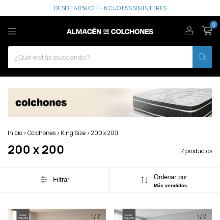
DESDE 40% OFF + 6 CUOTAS SIN INTERÉS
0
Inicio
>
Colchones
>
King Size
>
200 x 200
200 x 200
7 productos
Ordenar por:
Filtrar
Más vendidos
1
/
7
1
/
7