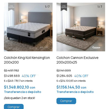
1
/
7
1
/
7
Colchón King Koil Kensington
Colchon Cannon Exclusive
200x200
200x200x25
$2.497.782
$2.141.009
40
% OFF
40
% OFF
$1.498.669
$1.284.605
6
x
$249.778,17
sin interés
6
x
$214.100,83
sin interés
$1.348.802,10
$1.156.144,50
con
con
Transferencia o depósito
Transferencia o depósito
¡Solo quedan
2
en stock!
Comprar
Comprar