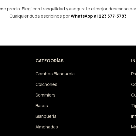
ene precio.
Elegí con tranquilidad y asegurate el mejor descanso para
Cualquier duda escribinos por
WhatsApp al 223 577-3783
CATEGORÍAS
I
Combos Blanqueria
Pr
Colchones
C
Sommiers
Gu
Bases
Ti
Blanquería
In
Almohadas
Me