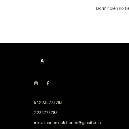
Dormir bien no ti
542235773783
2235773783
mktalmacen.colchones@gmail.com