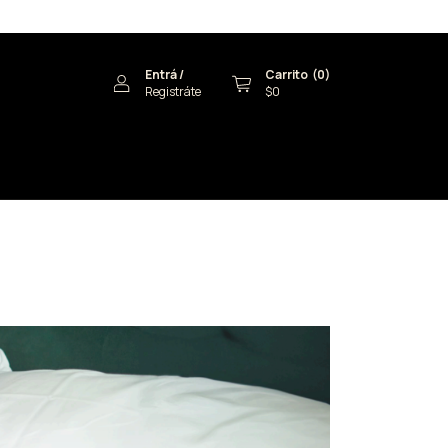
Entrá
/
Carrito
(
0
)
Registráte
$0