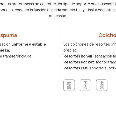
de tus preferencias de confort y del tipo de soporte que buscás. C
or eso, conocer la función de cada modelo te ayudará a encontrar 
descanso.
espuma
Colcho
sación
uniforme y estable
.
Los colchones de resortes of
rmeza.
preciso.
a transferencia de
Resortes Bonell:
sensación fi
Resortes Pocket:
menor trans
Resortes LFK:
soporte superio