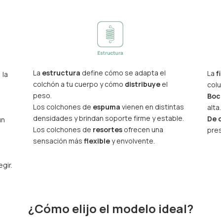
La
estructura
define cómo se adapta el
La
f
, la
colchón a tu cuerpo y cómo
distribuye
el
colu
peso.
Boc
Los colchones de
espuma
vienen en distintas
alta.
densidades y brindan soporte firme y estable.
De 
un
Los colchones de
resortes
ofrecen una
pre
sensación más
flexible
y envolvente.
egir.
¿Cómo elijo el modelo ideal?