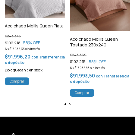
Acolchado Mollis Queen Plata
$243.376
Acolchado Mollis Queen
58
% OFF
$102.218
Tostado 230x240
6
x
$17.036,33
sin interés
$243.369
$91.996,20
con
Transferencia
58
% OFF
$102.215
o depósito
6
x
$17.035,83
sin interés
¡Solo quedan
3
en stock!
$91.993,50
con
Transferencia
Comprar
o depósito
Comprar