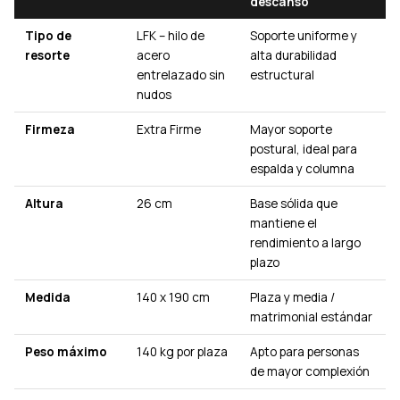
descanso
Tipo de
LFK – hilo de
Soporte uniforme y
resorte
acero
alta durabilidad
entrelazado sin
estructural
nudos
Firmeza
Extra Firme
Mayor soporte
postural, ideal para
espalda y columna
Altura
26 cm
Base sólida que
mantiene el
rendimiento a largo
plazo
Medida
140 x 190 cm
Plaza y media /
matrimonial estándar
Peso máximo
140 kg por plaza
Apto para personas
de mayor complexión