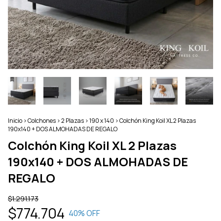
Inicio
>
Colchones
>
2 Plazas
>
190 x 140
>
Colchón King Koil XL 2 Plazas
190x140 + DOS ALMOHADAS DE REGALO
Colchón King Koil XL 2 Plazas
190x140 + DOS ALMOHADAS DE
REGALO
$1.291.173
$774.704
40
% OFF